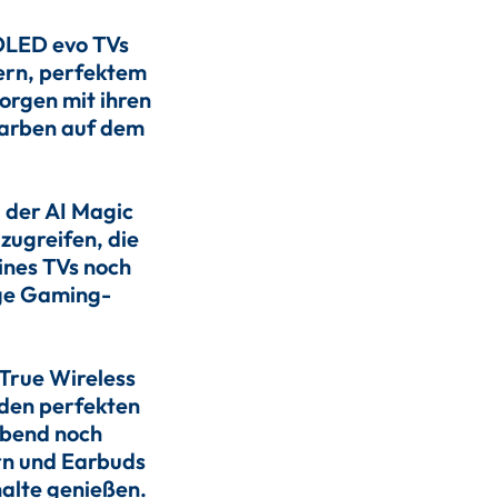
 OLED evo TVs
dern, perfektem
orgen mit ihren
Farben auf dem
 der AI Magic
zugreifen, die
ines TVs noch
ge Gaming-
 True Wireless
den perfekten
abend noch
rn und Earbuds
halte genießen.