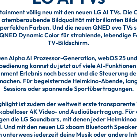
tainment völlig neu mit den neuen LG AI TVs. Die
ne atemberaubende Bildqualität mit brillanten Bil
perfekten Farben. Und die neuen QNED evo TVs s
QNED Dynamic Color für strahlende, lebendige 
TV-Bildschirm.
en Alpha AI Prozessor-Generation, webOS 25 und
dienung kannst du jetzt auf viele AI-Funktionen 
inment Erlebnis noch besser und die Steuerung de
 machen. Für begeisternde Heimkino-Abende, lan
Sessions oder spannende Sportübertragungen.
ghlight ist zudem der weltweit erste transparente
kabelloser 4K Video- und Audioübertragung. Für 
gen die LG Soundbars, mit denen jeder Heimkino
rd. Und mit den neuen LG xboom Bluetooth Speake
 unterwegs jederzeit deine Musik oder andere In