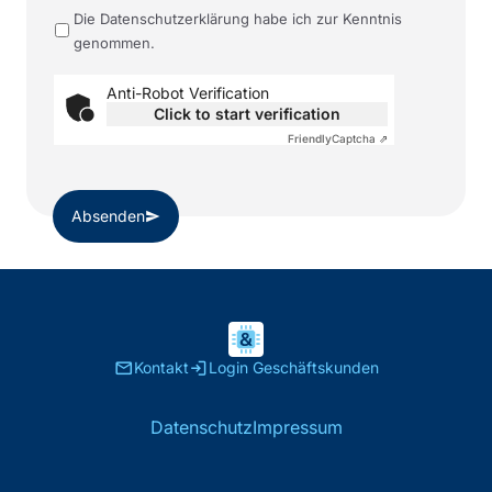
Die Datenschutzerklärung habe ich zur Kenntnis
genommen.
Anti-Robot Verification
Click to start verification
Friendly
Captcha ⇗
Absenden
send
email
login
Kontakt
Login Geschäftskunden
Datenschutz
Impressum