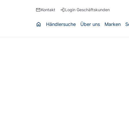
email
login
Kontakt
Login Geschäftskunden
home
Händlersuche
Über uns
Marken
S