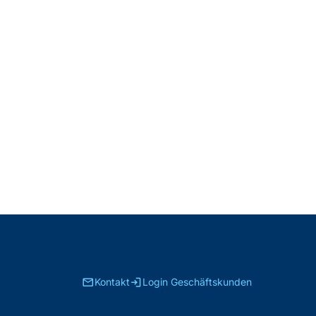
email
login
Kontakt
Login Geschäftskunden