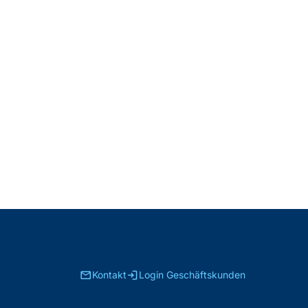
email
login
Kontakt
Login Geschäftskunden