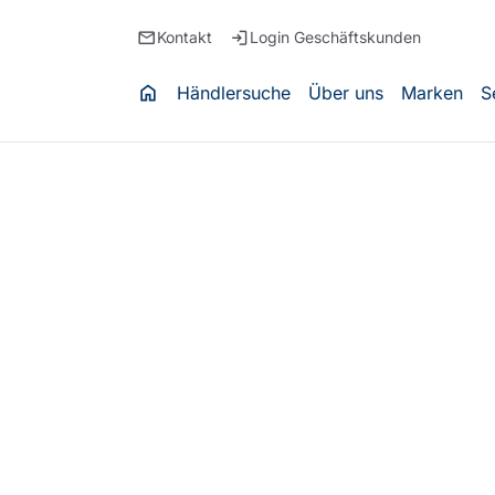
email
login
Kontakt
Login Geschäftskunden
home
Händlersuche
Über uns
Marken
S