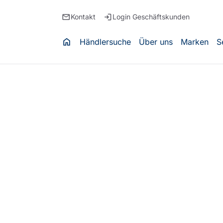
email
login
Kontakt
Login Geschäftskunden
home
Händlersuche
Über uns
Marken
S