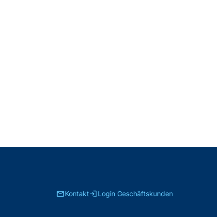
email
login
Kontakt
Login Geschäftskunden