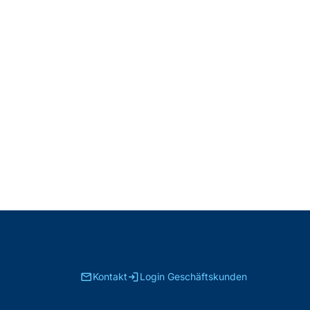
email
login
Kontakt
Login Geschäftskunden