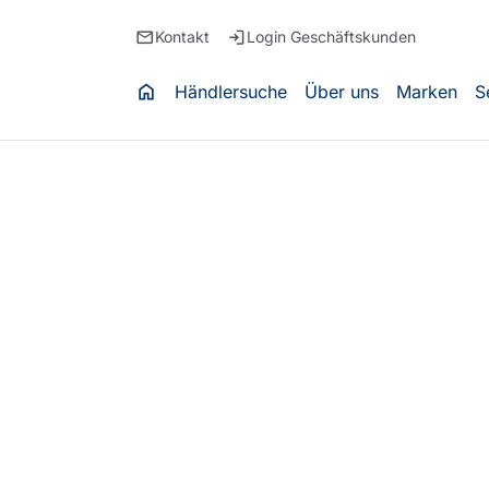
email
login
Kontakt
Login Geschäftskunden
home
Händlersuche
Über uns
Marken
S