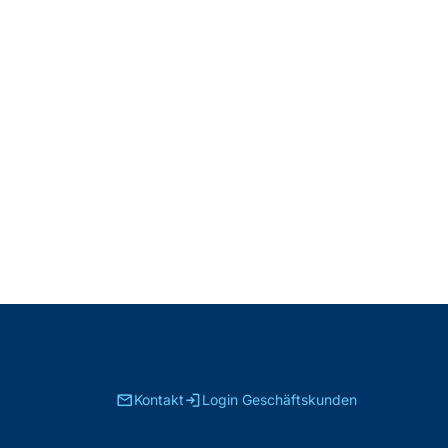
email
login
Kontakt
Login Geschäftskunden