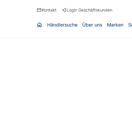
email
login
Kontakt
Login Geschäftskunden
home
Händlersuche
Über uns
Marken
S